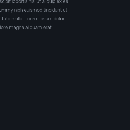
pit lobortis nisl ut aliquip ex ea
nummy nibh euismod tincidunt ut
 tation ulla. Lorem ipsum dolor
olore magna aliquam erat