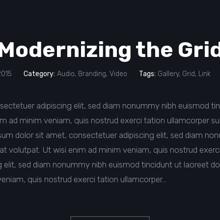
Modernizing the Gri
2015
Category:
Audio
,
Branding
,
Video
Tags:
Gallery
,
Grid
,
Link
sectetuer adipiscing elit, sed diam nonummy nibh euismod tin
im ad minim veniam, quis nostrud exerci tation ullamcorper susci
 dolor sit amet, consectetuer adipiscing elit, sed diam no
t volutpat. Ut wisi enim ad minim veniam, quis nostrud exerci
ng elit, sed diam nonummy nibh euismod tincidunt ut laoreet d
veniam, quis nostrud exerci tation ullamcorper…