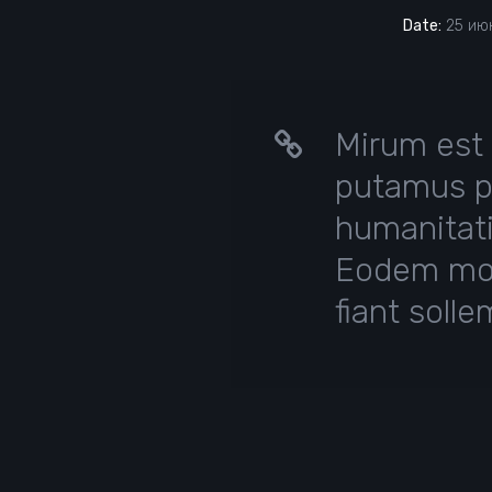
Date:
25 июн
Mirum est 
putamus pa
humanitati
Eodem modo
fiant soll