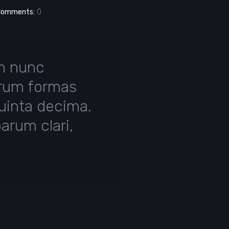
Comments:
0
am nunc
arum formas
uinta decima.
arum clari,