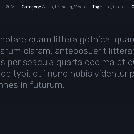
я, 2015
Category:
Audio
,
Branding
,
Video
Tags:
Link
,
Quote
notare quam littera gothica, qu
rum claram, anteposuerit litter
s per seacula quarta decima et q
 typi, qui nunc nobis videntur p
emnes in futurum.