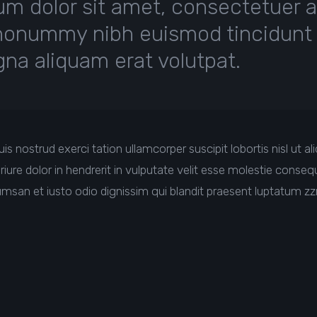
m dolor sit amet, consectetuer ad
nonummy nibh euismod tincidunt 
na aliquam erat volutpat.
is nostrud exerci tation ullamcorper suscipit lobortis nisl ut
ure dolor in hendrerit in vulputate velit esse molestie consequ
cumsan et iusto odio dignissim qui blandit praesent luptatum zzr