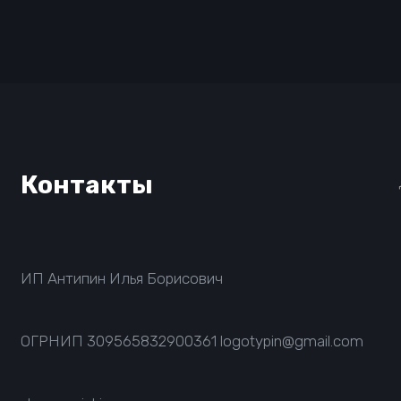
Контакты
ИП Антипин Илья Борисович
ОГРНИП
309565832900361
logotypin@gmail.com