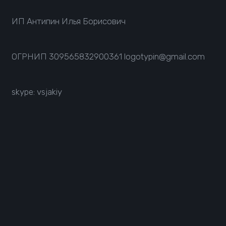
ИП Антипин Илья Борисович
ОГРНИП
309565832900361
logotypin@gmail.com
skype: vsjakiy