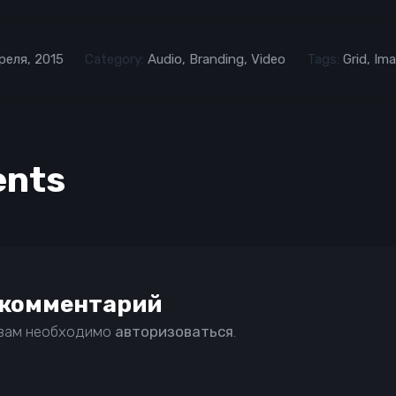
реля, 2015
Category:
Audio
,
Branding
,
Video
Tags:
Grid
,
Ima
nts
 комментарий
 вам необходимо
авторизоваться
.