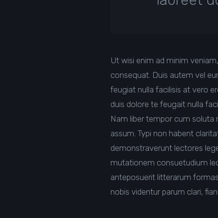
laoreet d
Ut wisi enim ad minim veniam, 
consequat. Duis autem vel eum i
feugiat nulla facilisis at vero
duis dolore te feugait nulla facil
Nam liber tempor cum soluta n
assum. Typi non habent claritat
demonstraverunt lectores leger
mutationem consuetudium lec
anteposuerit litterarum forma
nobis videntur parum clari, fia