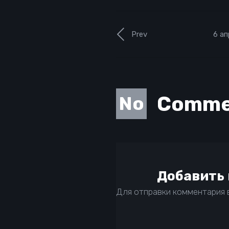
Prev
6 ап
Comme
No
Добавить
Для отправки комментария