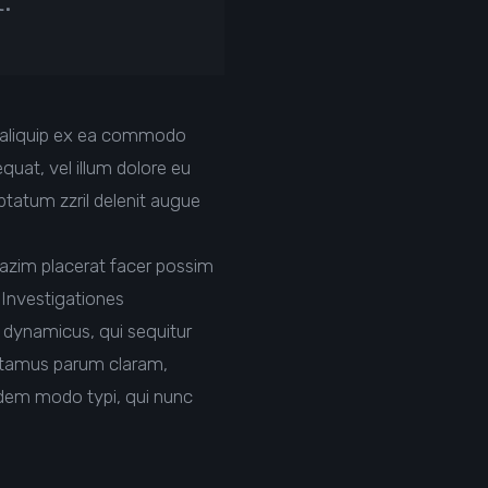
.
ut aliquip ex ea commodo
quat, vel illum dolore eu
uptatum zzril delenit augue
mazim placerat facer possim
. Investigationes
s dynamicus, qui sequitur
utamus parum claram,
odem modo typi, qui nunc