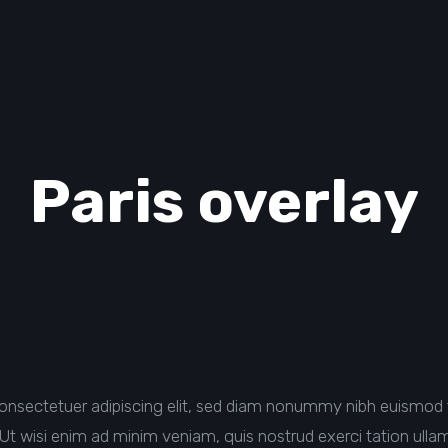
Paris overlay
onsectetuer adipiscing elit, sed diam nonummy nibh euismod t
t wisi enim ad minim veniam, quis nostrud exerci tation ullamc