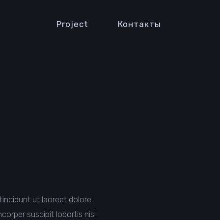
Project
Контакты
incidunt ut laoreet dolore
orper suscipit lobortis nisl