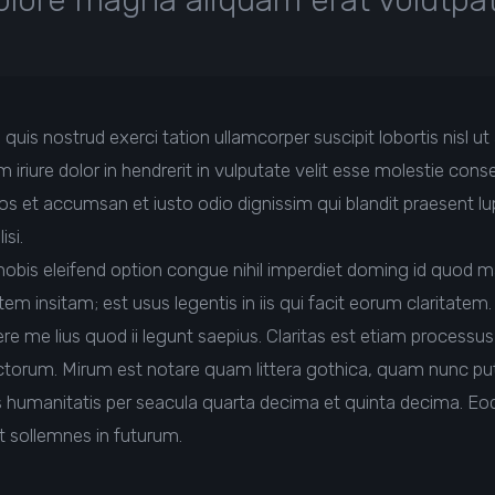
olore magna aliquam erat volutpat
quis nostrud exerci tation ullamcorper suscipit lobortis nisl 
riure dolor in hendrerit in vulputate velit esse molestie conse
 eros et accumsan et iusto odio dignissim qui blandit praesent l
isi.
obis eleifend option congue nihil imperdiet doming id quod 
em insitam; est usus legentis in iis qui facit eorum claritatem
e me lius quod ii legunt saepius. Claritas est etiam processu
torum. Mirum est notare quam littera gothica, quam nunc p
s humanitatis per seacula quarta decima et quinta decima. E
nt sollemnes in futurum.