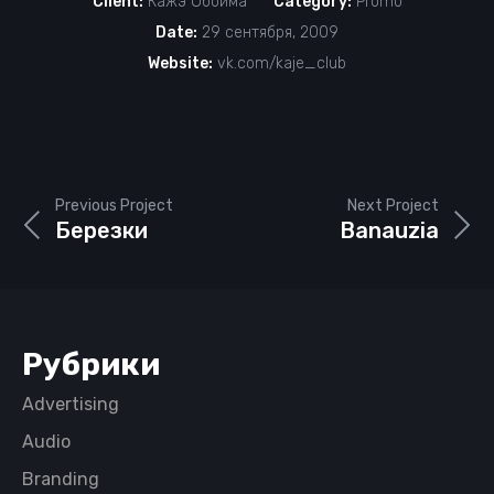
Client:
Кажэ Обойма
Category:
Promo
Date:
29 сентября, 2009
Website:
vk.com/kaje_club
Previous Project
Next Project
Березки
Вanauzia
Рубрики
Advertising
Audio
Branding